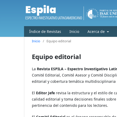
Índice de Revistas
Inicio
Acerca de
Inicio
/
Equipo editorial
Equipo editorial
La
Revista ESPILA – Espectro Investigativo La
Comité Editorial, Comité Asesor y Comité Discipli
editorial y cobertura temática multidisciplinari
El
Editor Jefe
revisa la estructura y el estilo de
calidad editorial y toma decisiones finales sobre 
pertinencia del contenido para los lectores.
El
Comité Editorial
es el órgano responsable de l