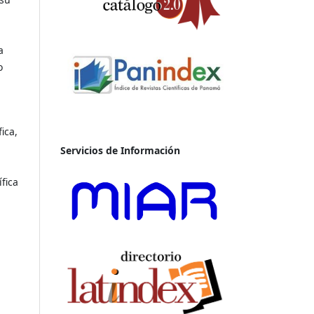
a
o
ica,
Servicios de Información
fica