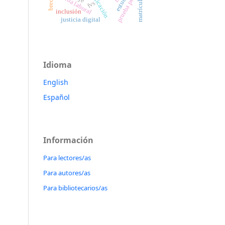
comunicación
prueba pericial
vida laboral
matrícula
fvs
inclusión
justicia digital
Idioma
English
Español
Información
Para lectores/as
Para autores/as
Para bibliotecarios/as