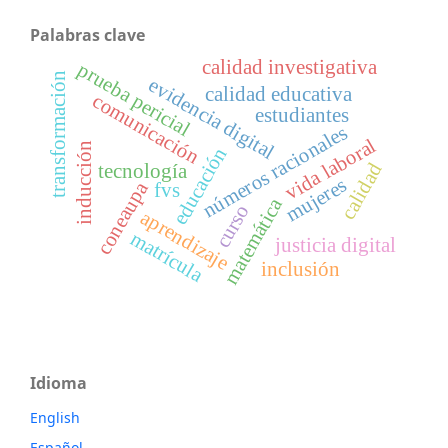
Palabras clave
calidad investigativa
prueba pericial
transformación
evidencia digital
calidad educativa
comunicación
estudiantes
números racionales
vida laboral
inducción
educación
calidad
tecnología
mujeres
coneaupa
fvs
matemática
curso
aprendizaje
matrícula
justicia digital
inclusión
Idioma
English
Español