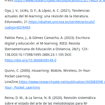
Press.
https://www.researchgate.net/publication/252714629_A_
Oya, J. V., Uclés, D. F., & López, A. C. (2021). Tendencias
actuales del M-learning: una revisión de la literatura.
Edunovatic, 21.
https://dialnet.unirioja.es/servlet/articulo?
codigo=8376493
Pablos Pons, J., & Gómez Camacho, A. (2023). Escritura
digital y educación: el M-learning. RIED. Revista
Iberoamericana de Educación a Distancia, 26(1), 123–
138.DOI:10.17398/1695-288X.23.1.105 DOI:
https://doi.org/10.36006/09149-0
Quinn, C. (2000). mLearning: Mobile, Wireless, In-Your-
Pocket Learning.
LineZine.
https://www.researchgate.net/publication/343083598
Your-_Pocket_Learning
Reina, D. M., & La Serna, N. B. (2020). Revisión sistemática
sobre el estado del arte de las metodologías para M-