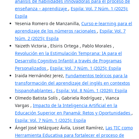
análisis de habilidades innovadoras para el proceso de
enseñanza – aprendizaje
,
Espila: Vol. 7 Núm. 1 (2025):
Espila
Yesenia Romero de Manzanilla,
Curso e-learning para el
aprendizaje de los números racionales
,
Espila: Vol. 7
Núm. 2 (2025): Espila
Yaizeth Victoria , Elsiris Ortega , Pablo Morales ,
Revolución en la Estimulación Temprana: IA para el
Desarrollo Cognitivo Infantil a través de Programas
Personalizados
,
Espila: Vol. 7 Núm. 1 (2025): Espila
Iraida Hernández Jerez,
Fundamentos teóricos para la
transformación del aprendizaje del inglés en contextos
hispanohablantes
,
Espila: Vol. 8 Núm. 1 (2026): Espila
Olmedo Batista Solís , Gabriela Rodríguez , Vianca
Vargas ,
Impacto de la Inteligencia Artificial en la
Educación Superior en Panamá: Retos y Oportunidades
,
Espila: Vol. 7 Núm. 1 (2025): Espila
Ángel José Velázquez Ávila, Loiset Ramírez,
Las TIC como
Herramienta Educativa para fortalecer el proceso de