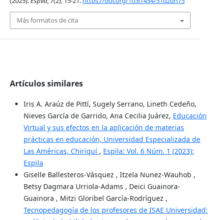
(2025).
Espila
,
7
(2), 15-21.
https://doi.org/10.61454/51qzdh75
Más formatos de cita
Artículos similares
Iris A. Araúz de Pittí, Sugely Serrano, Lineth Cedeño,
Nieves García de Garrido, Ana Cecilia Juárez,
Educación
Virtual y sus efectos en la aplicación de materias
prácticas en educación, Universidad Especializada de
Las Américas, Chiriquí
,
Espila: Vol. 6 Núm. 1 (2023):
Espila
Giselle Ballesteros-Vásquez , Itzela Nunez-Wauhob ,
Betsy Dagmara Urriola-Adams , Deici Guainora-
Guainora , Mitzi Gloribel García-Rodríguez ,
Tecnopedagogía de los profesores de ISAE Universidad: