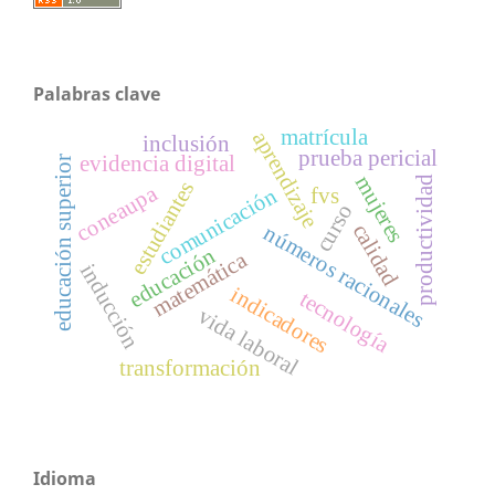
Palabras clave
matrícula
aprendizaje
inclusión
prueba pericial
evidencia digital
educación superior
mujeres
productividad
estudiantes
coneaupa
comunicación
fvs
curso
calidad
números racionales
educación
matemática
inducción
indicadores
tecnología
vida laboral
transformación
Idioma