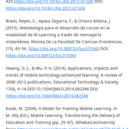
423.
https://doi.org/10.1016/j.chb.2012.07.026
DOI:
https://doi.org/10.1016/j.chb.2012.07.026
Bravo, Reyes, C., Apaza Zegarra, F., & Orozco Aldana, J.
(2015). Metodología para el desarrollo de cursos en la
modalidad de M-Learning a través de mensajería
instantánea. Revista De La Facultad De Ciencias Económicas,
(15), 43–56.
https://doi.org/10.30972/rfce.015343
DOI:
https://doi.org/10.30972/rfce.015343
Hwang, G.-J., & Wu, P.-H. (2014). Applications, impacts and
trends of mobile technology-enhanced learning: A review of
2008–2012 publications. Educational Technology & Society,
17(4), 4–14.DOI:10.1504/IJMLO.2014.062346 DOI:
https://doi.org/10.1504/IJMLO.2014.062346
Koole, M. (2009). A Model for Framing Mobile Learning. In
M. Ally (Ed.), Mobile Learning: Transforming the Delivery of
Education and Training (pp. 25–47). AthabascaUniversity