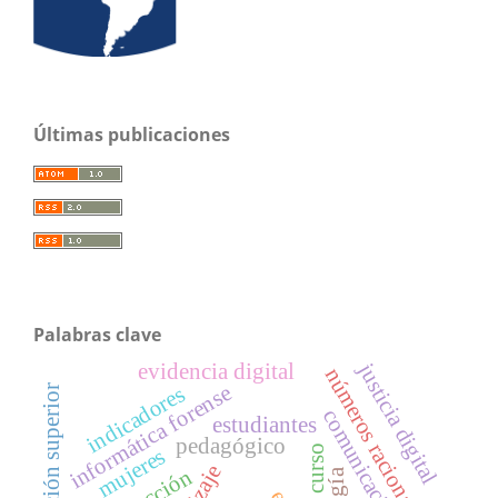
Últimas publicaciones
Palabras clave
justicia digital
evidencia digital
números racionales
informática forense
indicadores
educación superior
comunicación
estudiantes
pedagógico
curso
mujeres