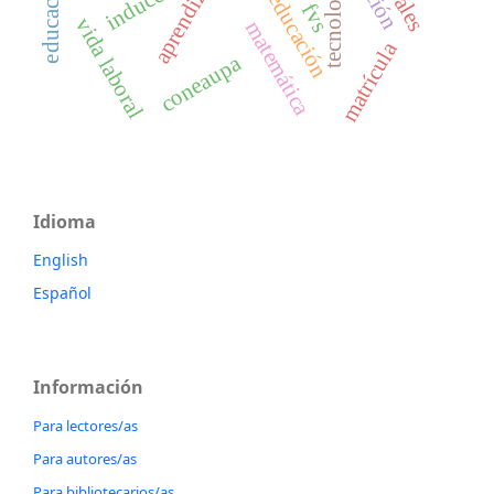
aprendizaje
inducción
tecnología
educación
fvs
vida laboral
matemática
matrícula
coneaupa
Idioma
English
Español
Información
Para lectores/as
Para autores/as
Para bibliotecarios/as