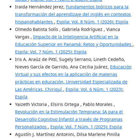
Iraida Hernández Jerez,
Fundamentos teóricos para la
transformación del aprendizaje del inglés en contextos
hispanohablantes
,
Espila: Vol. 8 Núm. 1 (2026): Espila
Olmedo Batista Solís , Gabriela Rodríguez , Vianca
Vargas ,
Impacto de la Inteligencia Artificial en la
Educación Superior en Panamá: Retos y Oportunidades
,
Espila: Vol. 7 Núm. 1 (2025): Espila
Iris A. Araúz de Pittí, Sugely Serrano, Lineth Cedeño,
Nieves García de Garrido, Ana Cecilia Juárez,
Educación
Virtual y sus efectos en la aplicación de materias
prácticas en educación, Universidad Especializada de
Las Américas, Chiriquí
,
Espila: Vol. 6 Núm. 1 (2023):
Espila
Yaizeth Victoria , Elsiris Ortega , Pablo Morales ,
Revolución en la Estimulación Temprana: IA para el
Desarrollo Cognitivo Infantil a través de Programas
Personalizados
,
Espila: Vol. 7 Núm. 1 (2025): Espila
Agustín J. Martínez Antonini, Dilsa Marlene Pinilla